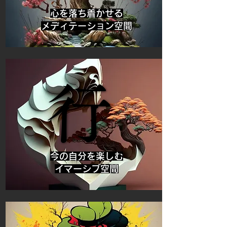
心を落ち着かせる
メディテーション空間
行
行
今の自分を楽しむ
イマーシブ空間