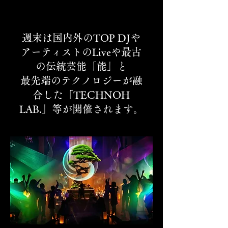
PAFORMANCE
PAFORMANCE
週末は国内外のTOP DJや
アーティストのLiveや最古
の伝統芸能「能」と
最先端のテクノロジーが融
合した「TECHNOH
LAB.」等が開催されます。