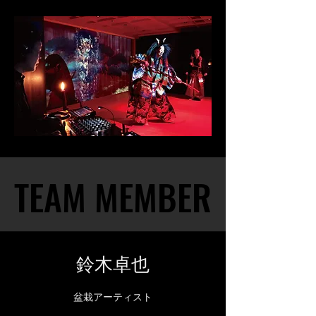
TEAM MEMBER
TEAM MEMBER
鈴木卓也
盆栽アーティスト