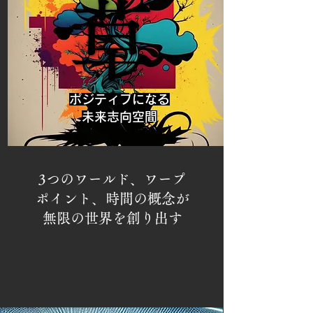
草
草
ポジティブになる
未来志向空間
3つのワールド、ワープ
ポイント、時間の概念が
無限の世界を創り出す