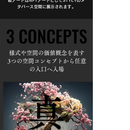
栽アートはNFTアートとしてSTYLYのメ
タバース空間に展示されます。
3 CONCEPTS
3 CONCEPTS
様式や空間の価値概念を表す
3つの空間コンセプトから任意
の入口へ入場
真
真