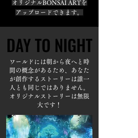
オリジナルBONSAI ARTを
アップロードできます。
DAY TO NIGHT
DAY TO NIGHT
ワールドには朝から夜へと時
間の概念があるため、あなた
が創作するストーリーは誰一
人とも同じではありません。
オリジナルストーリーは無限
大です！