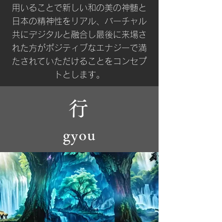
用いることで新しい和の美の神髄と
日本の精神性をリアル、バーチャル
共にデジタルと融合し最後に来場さ
れた方がポジティブなエナジーで満
たされていただけることをコンセプ
トとします。
行
gyou