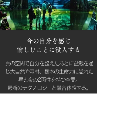
今の自分を感じ
愉しむことに没入する
真の空間で自分を整えたあとに盆栽を通
じ大自然や森林、樹木の生命力に溢れた
昼と夜の2面性を持つ空間。
最新のテクノロジーと融合体感する。
そこに生息する生き物の生態や
調和の中に没入し今の自分と向き合い
今、
生きている瞬間を感じ
楽しむ事の気づきをくれるような