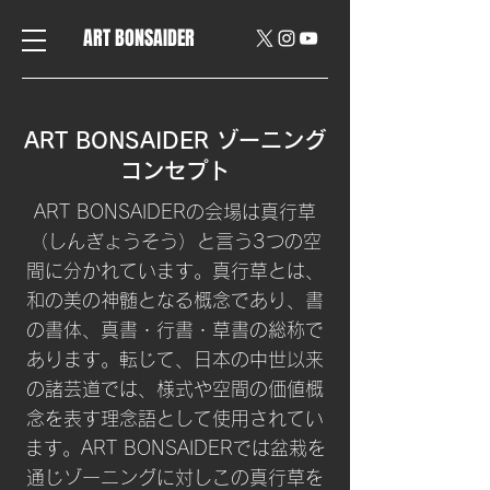
ART BONSAIDER
ART BONSAIDER ゾーニング
コンセプト
ART BONSAIDERの会場は真行草
（しんぎょうそう）と言う3つの空
間に分かれています。真行草とは、
和の美の神髄となる概念であり、書
の書体、真書・行書・草書の総称で
あります。転じて、日本の中世以来
の諸芸道では、様式や空間の価値概
念を表す理念語として使用されてい
ます。ART BONSAIDERでは盆栽を
通じゾーニングに対しこの真行草を